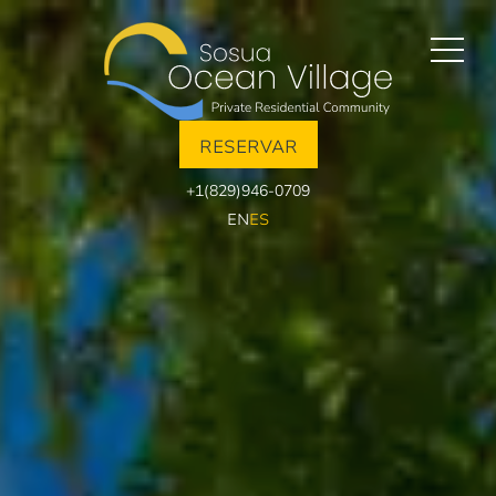
RESERVAR
+1(829)946-0709
EN
ES