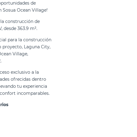
 oportunidades de
n Sosua Ocean Village!
la construcción de
V, desde 363.9 m².
cial para la construcción
o proyecto, Laguna City,
cean Village,
.
ceso exclusivo a la
des ofrecidas dentro
levando tu experiencia
y confort incomparables.
rios