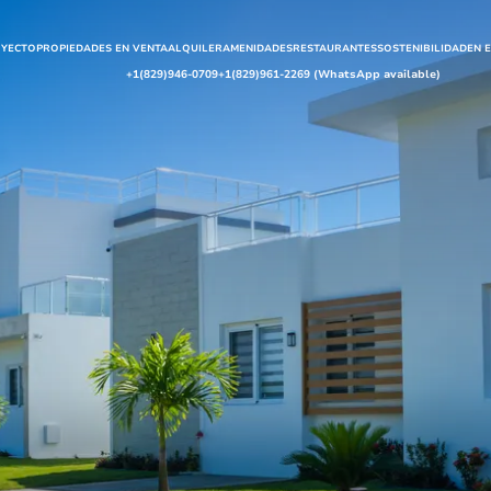
OYECTO
PROPIEDADES EN VENTA
ALQUILER
AMENIDADES
RESTAURANTES
SOSTENIBILIDAD
EN 
+1(829)946-0709
+1(829)961-2269 (WhatsApp available)