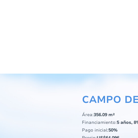
CAMPO DE
Área:
356.09 m²
Financiamiento:
5 años, 8
Pago inicial:
50%
Precio:
US$64 096