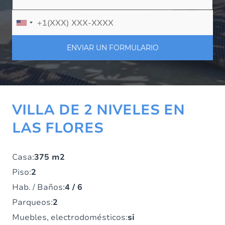
ENVIAR UN FORMULARIO
VILLA DE 2 NIVELES EN
LAS FLORES
Casa:
375 m2
Piso:
2
Hab. / Baños:
4 / 6
Parqueos:
2
Muebles, electrodomésticos:
si