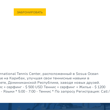
+1(829)946-0709
ЗАБРОНИРОВАТЬ
НТАКТЫ
rnational Tennis Center, расположенный в Sosua Ocean
ше на Карибах, улучшая свои теннисные навыки в
арете, Доминиканской Республике, заводя новых друзей.
+ серфинг - $ 500 USD Теннис + серфинг + Жилье - $ 1200
 - Языки * 5:00 - 7:00 - Теннис * По запросу Регистрация: Call /